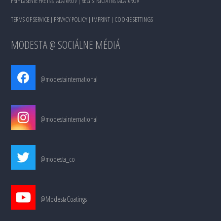
PRIHLáSENIE PRE INšTALATéROV
|
REGISTRáCIA INšTALATéROV
TERMS OF SERVICE
|
PRIVACY POLICY
|
IMPRINT
|
COOKIE SETTINGS
MODESTA @ SOCIÁLNE MÉDIÁ
@modestainternational
@modestainternational
@modesta_co
@ModestaCoatings