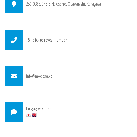
250-0086, 345-5 Nakasone, Odawarashi, Kanagawa
+81
click to reveal number
info@modesta.co
Languages spoken: