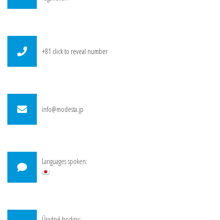
+81
click to reveal number
info@modesta.jp
Languages spoken:
Úradné hodiny: