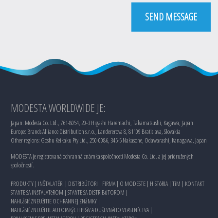
SEND MESSAGE
MODESTA WORLDWIDE JE:
Japan: Modesta Co. Ltd., 761-8054, 20-3 Higashi Hazemachi, Takamatsushi, Kagawa, Japan
Europe: Brands Alliance Distribution s.r.o., Landererova 8, 81109 Bratislava, Slovakia
Other regions: Goshu Keikaku Pty Ltd., 250-0086, 345-5 Nakasone, Odawarashi, Kanagawa, Japan
MODESTA je registrovaná ochranná známka spoločnosti Modesta Co. Ltd. a jej pridružených
spoločností.
PRODUKTY
|
INŠTALATÉRI
|
DISTRIBÚTORI
|
FIRMA
|
O MODESTE
|
HISTóRIA
|
TíM
|
KONTAKT
STAňTE SA INšTALATéROM
|
STAňTE SA DISTRIBúTOROM
|
NAHLáSIť ZNEUžITIE OCHRANNEJ ZNáMKY
|
NAHLáSIť ZNEUžITIE AUTORSKýCH PRáV A DUšEVNéHO VLASTNíCTVA
|